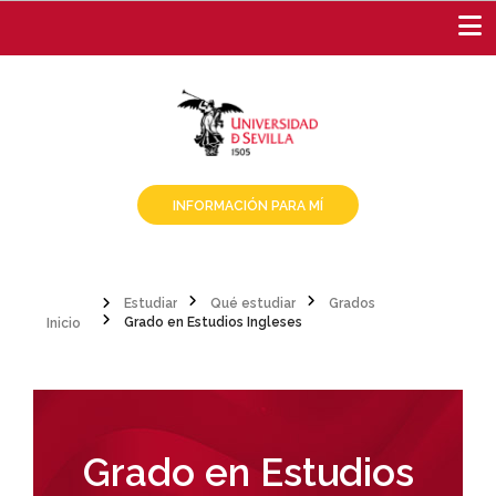
Pasar
al
contenido
principal
INFORMACIÓN PARA MÍ
Inicio
Estudiar
Qué estudiar
Grados
Grado en Estudios Ingleses
Sobrescribir
enlaces
de
ayuda
Grado en Estudios
a