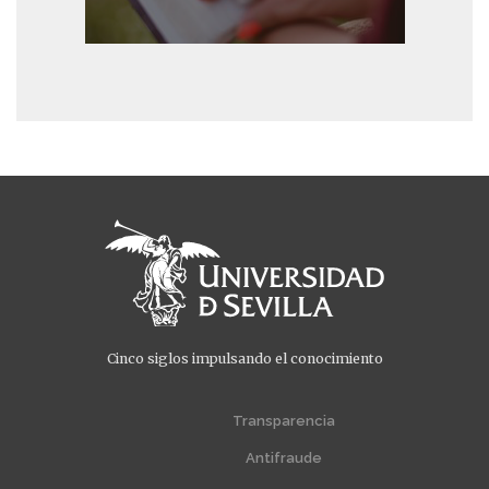
Cinco siglos impulsando el conocimiento
Menú
Menú
extra
extra
Transparencia
1
2
Antifraude