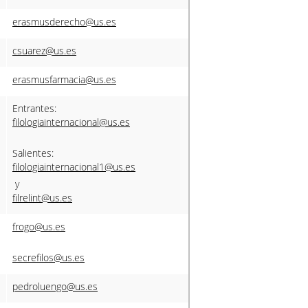
erasmusderecho@us.es
csuarez@us.es
erasmusfarmacia@us.es
Entrantes:
filologiainternacional@us.es
Salientes:
filologiainternacional1@us.es
y
filrelint@us.es
frogo@us.es
secrefilos@us.es
pedroluengo@us.es