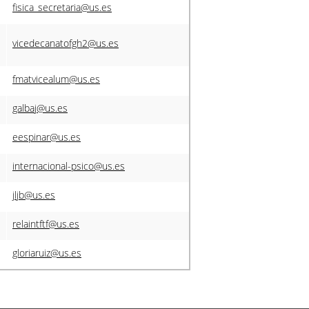
fisica_secretaria@us.es
vicedecanatofgh2@us.es
fmatvicealum@us.es
galbaj@us.es
eespinar@us.es
internacional-psico@us.es
jljb@us.es
relaintftf@us.es
gloriaruiz@us.es
Siguiente