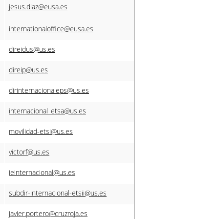
jesus.diaz@eusa.es
internationaloffice@eusa.es
direidus@us.es
direip@us.es
dirinternacionaleps@us.es
internacional_etsa@us.es
movilidad-etsi@us.es
victorf@us.es
ieinternacional@us.es
subdir-internacional-etsii@us.es
javier.portero@cruzroja.es