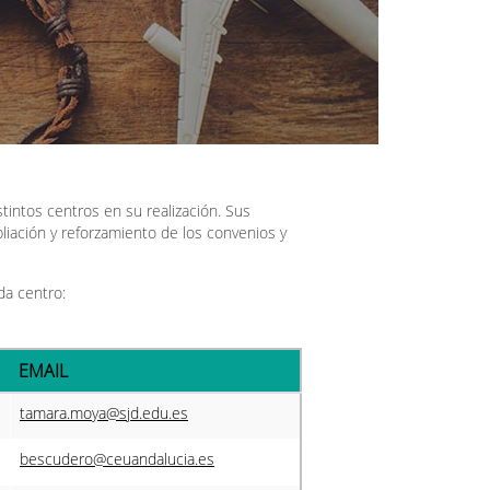
stintos centros en su realización. Sus
liación y reforzamiento de los convenios y
da centro:
EMAIL
tamara.moya@sjd.edu.es
bescudero@ceuandalucia.es