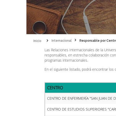
Inicio
Internacional
Responsable por Centr
Sobrescribir
Las Relaciones Internacionales de la Universi
responsables, en estrecha colaboración con 
enlaces
programas internacionales.
de
En el siguiente listado, podrá encontrar lo
ayuda
a
CENTRO
la
CENTRO DE ENFERMERÍA "SAN JUAN DE D
navegación
CENTRO DE ESTUDIOS SUPERIORES "CAR