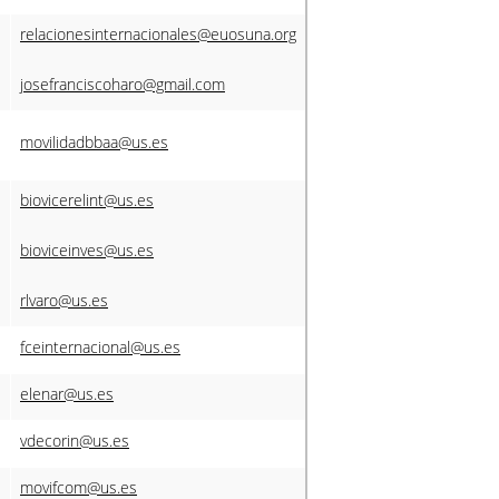
relacionesinternacionales@euosuna.org
josefranciscoharo@gmail.com
movilidadbbaa@us.es
biovicerelint@us.es
bioviceinves@us.es
rlvaro@us.es
fceinternacional@us.es
elenar@us.es
vdecorin@us.es
movifcom@us.es