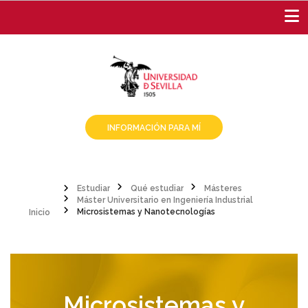
Pasar
al
contenido
principal
INFORMACIÓN PARA MÍ
Estudiar
Qué estudiar
Másteres
Inicio
Máster Universitario en Ingeniería Industrial
Sobrescribir
Microsistemas y Nanotecnologías
enlaces
de
ayuda
Microsistemas y
a