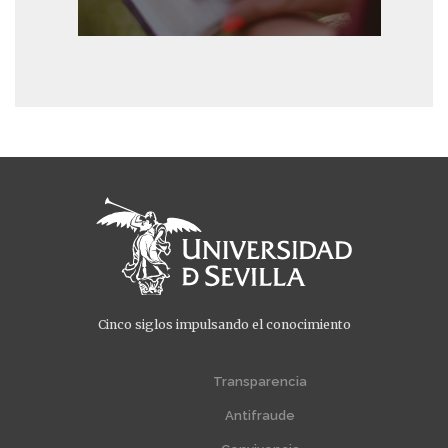
Cinco siglos impulsando el conocimiento
Menú
Menú
extra
extra
Transparencia
1
2
Antifraude