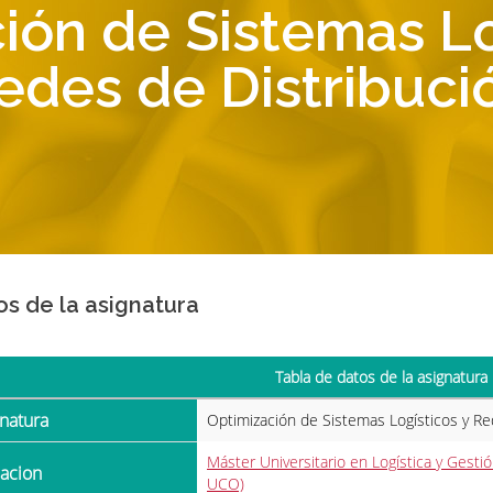
ión de Sistemas Lo
edes de Distribuci
os de la asignatura
Tabla de datos de la asignatura
gnatura
Optimización de Sistemas Logísticos y Re
Máster Universitario en Logística y Ges
ulacion
UCO)