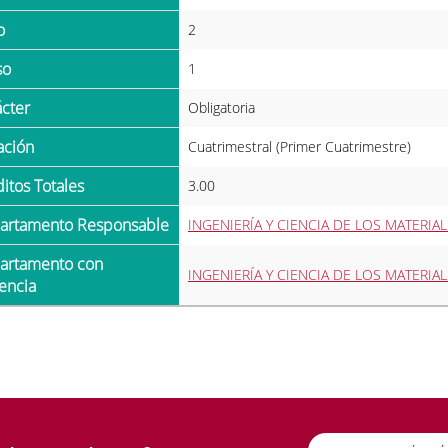
o
2
so
1
ácter
Obligatoria
ración
Cuatrimestral (Primer Cuatrimestre)
ditos Totales
3.00
partamento Responsable
INGENIERÍA Y CIENCIA DE LOS MATERIA
INGENIERÍA Y CIENCIA DE LOS MATERIA
encia