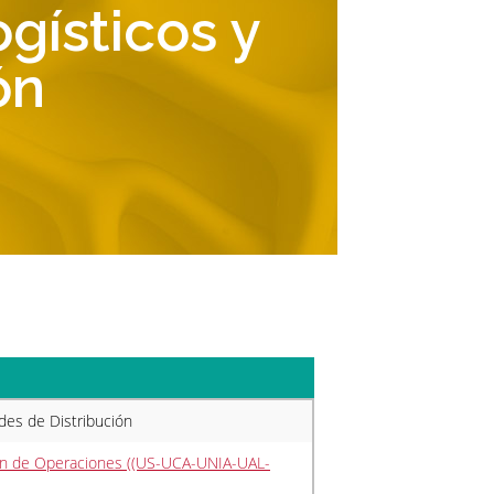
gísticos y
ón
des de Distribución
tión de Operaciones ((US-UCA-UNIA-UAL-