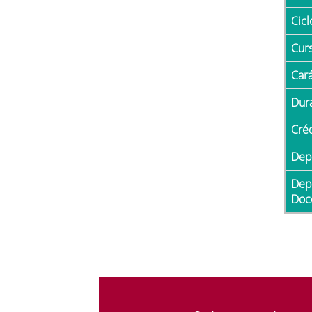
Cicl
Cur
Car
Du
Cré
De
Departamento con
Doc