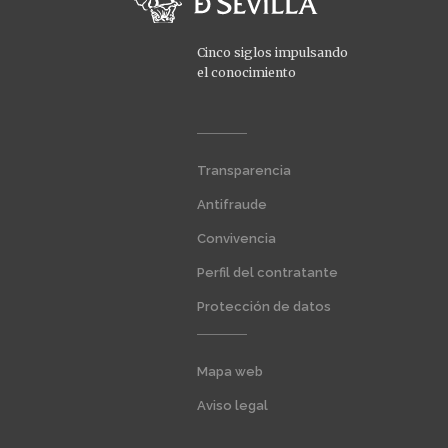
Cinco siglos impulsando
el conocimiento
Menú
Transparencia
extra
1
Antifraude
Convivencia
Perfil del contratante
Protección de datos
Menú
Mapa web
extra
2
Aviso legal