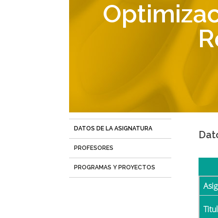
navegación
Optimizac
R
DATOS DE LA ASIGNATURA
(solapa
Dat
activa)
PROFESORES
PROGRAMAS Y PROYECTOS
Asi
Tit