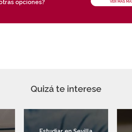
 otras opciones?
VER MÁS M
Quizá te interese
a
Estudiar en Sevilla