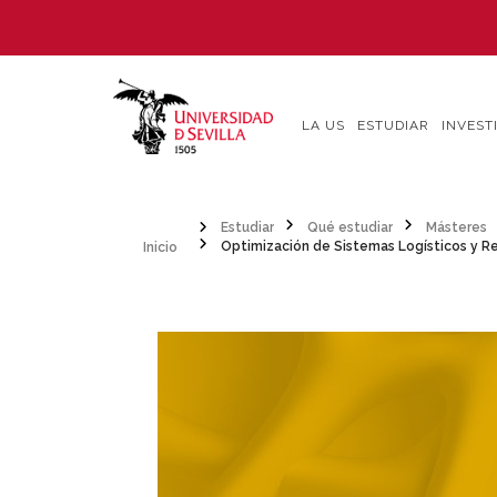
Pasar
al
contenido
principal
LA US
ESTUDIAR
INVEST
Inicio
Estudiar
Qué estudiar
Másteres
Optimización de Sistemas Logísticos y Re
Sobrescribir
enlaces
de
ayuda
a
la