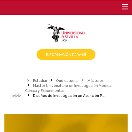
Pasar
al
contenido
principal
INFORMACIÓN PARA MÍ
Estudiar
Qué estudiar
Másteres
Máster Universitario en Investigación Médica:
Sobrescribir
Inicio
Clínica y Experimental
Diseños de Investigación en Atención Primaria
enlaces
de
ayuda
a