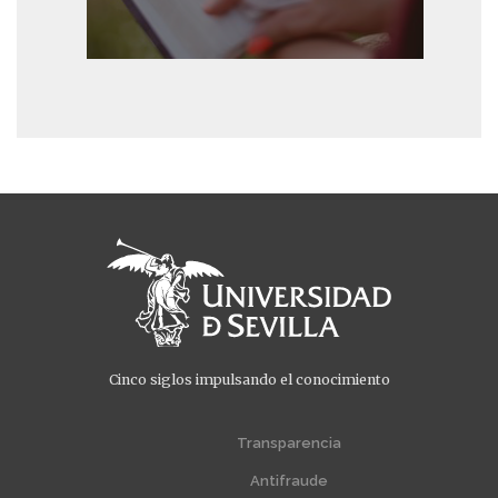
Cinco siglos impulsando el conocimiento
Menú
Menú
extra
extra
Transparencia
1
2
Antifraude