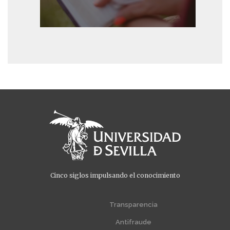
Cinco siglos impulsando el conocimiento
Menú
Menú
extra
extra
Transparencia
1
2
Antifraude