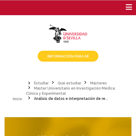
Pasar
al
contenido
principal
INFORMACIÓN PARA MÍ
Estudiar
Qué estudiar
Másteres
Máster Universitario en Investigación Médica:
Sobrescribir
Inicio
Clínica y Experimental
Análisis de datos e interpretación de resultados
enlaces
de
ayuda
a