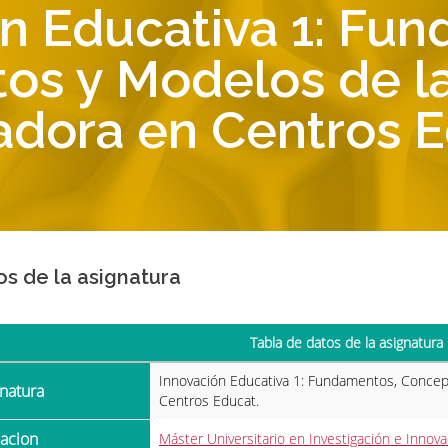
n Educativa 1: Fu
os y Modelos de la
adora en Centros E
os de la asignatura
Tabla de datos de la asignatura
Innovación Educativa 1: Fundamentos, Concep
gnatura
Centros Educat.
ulacion
Máster Universitario en Investigación e Innova