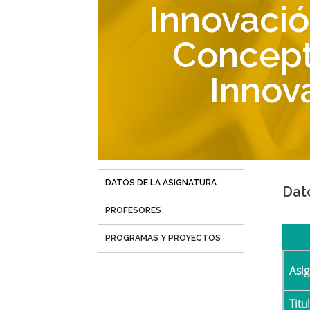
navegación
Innovació
Concept
Innov
DATOS DE LA ASIGNATURA
(solapa
Dat
activa)
PROFESORES
PROGRAMAS Y PROYECTOS
Asi
Tit