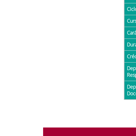
Cicl
Cur
Car
Du
Cré
Departamento
Res
Departamento con
Doc