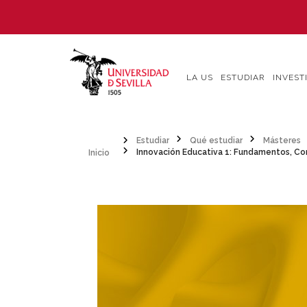
Pasar
al
contenido
principal
LA US
ESTUDIAR
INVEST
Inicio
Estudiar
Qué estudiar
Másteres
Innovación Educativa 1: Fundamentos, Conceptos y Modelos de la
Sobrescribir
enlaces
de
ayuda
a
la