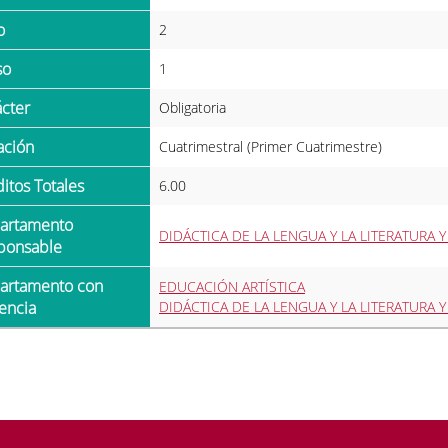
o
2
so
1
ácter
Obligatoria
ración
Cuatrimestral (Primer Cuatrimestre)
ditos Totales
6.00
DIDÁCTICA DE LA LENGUA Y LA LITERATURA 
ponsable
EDUCACIÓN ARTÍSTICA
encia
DIDÁCTICA DE LA LENGUA Y LA LITERATURA 