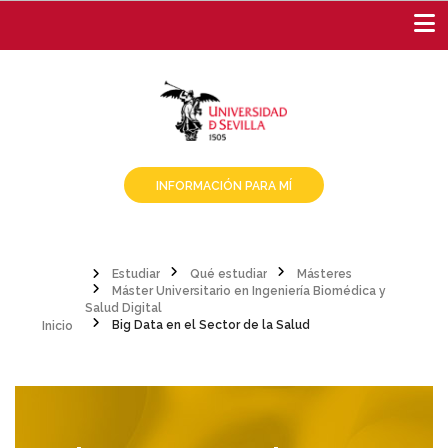
Pasar
al
contenido
principal
INFORMACIÓN PARA MÍ
Estudiar
Qué estudiar
Másteres
Máster Universitario en Ingeniería Biomédica y
Sobrescribir
Inicio
Salud Digital
Big Data en el Sector de la Salud
enlaces
de
ayuda
a