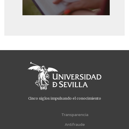
Cinco siglos impulsando el conocimiento
Menú
Menú
extra
extra
Transparencia
1
2
Antifraude