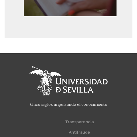
Cinco siglos impulsando el conocimiento
Menú
Menú
extra
extra
Transparencia
1
2
Antifraude