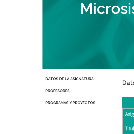
navegación
Micros
DATOS DE LA ASIGNATURA
(solapa
Dat
activa)
PROFESORES
PROGRAMAS Y PROYECTOS
Asi
Tit