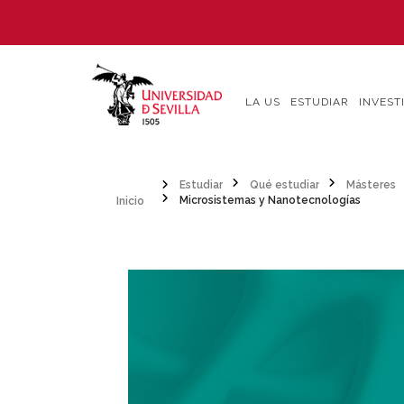
Pasar
al
contenido
principal
LA US
ESTUDIAR
INVEST
Inicio
Estudiar
Qué estudiar
Másteres
Microsistemas y Nanotecnologías
Sobrescribir
enlaces
de
ayuda
a
la