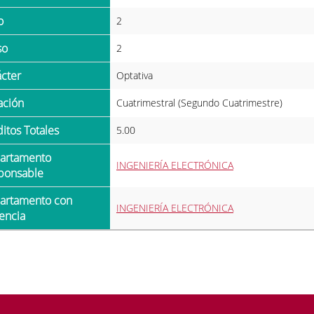
o
2
so
2
ácter
Optativa
ración
Cuatrimestral (Segundo Cuatrimestre)
ditos Totales
5.00
INGENIERÍA ELECTRÓNICA
ponsable
INGENIERÍA ELECTRÓNICA
encia