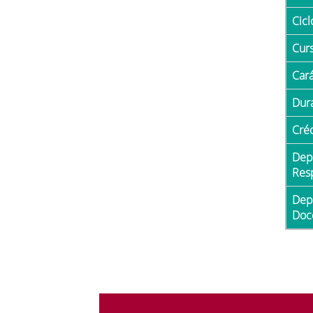
Cicl
Cur
Car
Du
Cré
Departamento
Res
Departamento con
Doc