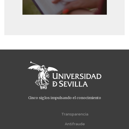
Cinco siglos impulsando el conocimiento
Menú
Menú
extra
extra
Transparencia
1
2
Antifraude