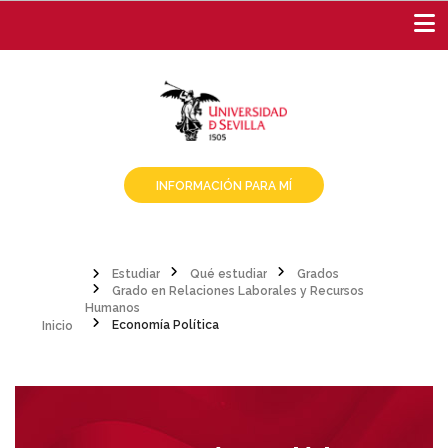
Pasar
al
contenido
principal
INFORMACIÓN PARA MÍ
Estudiar
Qué estudiar
Grados
Grado en Relaciones Laborales y Recursos
Sobrescribir
Inicio
Humanos
Economía Política
enlaces
de
ayuda
a