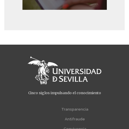
Cinco siglos impulsando el conocimiento
Menú
Menú
extra
extra
Transparencia
1
2
Antifraude
Convivencia