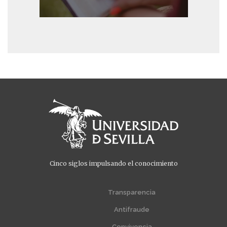
Cinco siglos impulsando el conocimiento
Menú
Menú
extra
extra
Transparencia
1
2
Antifraude
Convivencia