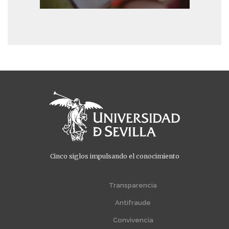
Cinco siglos impulsando el conocimiento
Menú
Menú
extra
extra
Transparencia
1
2
Antifraude
Convivencia