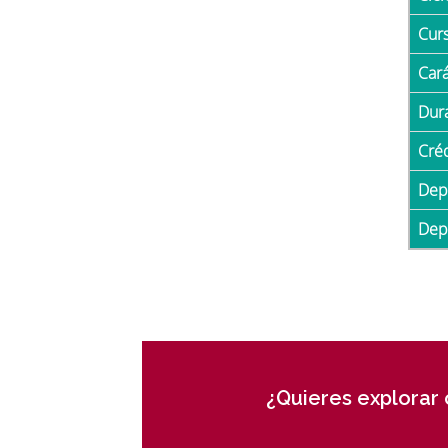
Cur
Car
Du
Cré
De
De
¿Quieres explorar