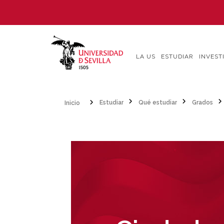
Pasar
al
contenido
principal
LA US
ESTUDIAR
INVEST
Inicio
Estudiar
Qué estudiar
Grados
Sobrescribir
enlaces
de
ayuda
a
la