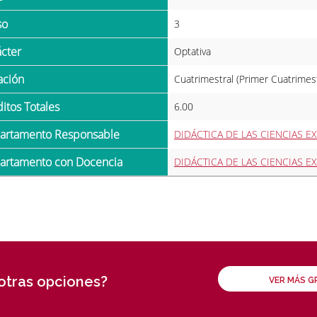
so
3
ácter
Optativa
ración
Cuatrimestral (Primer Cuatrimes
ditos Totales
6.00
partamento Responsable
DIDÁCTICA DE LAS CIENCIAS E
partamento con Docencia
DIDÁCTICA DE LAS CIENCIAS E
 otras opciones?
VER MÁS 