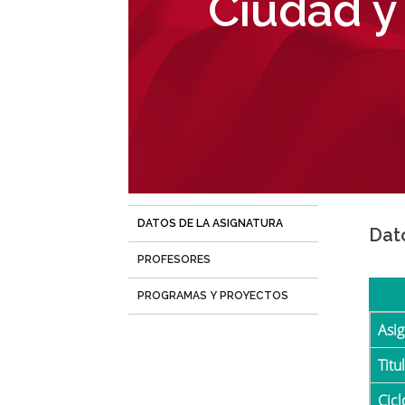
Ciudad y
navegación
DATOS DE LA ASIGNATURA
(solapa
Dat
activa)
PROFESORES
PROGRAMAS Y PROYECTOS
Asi
Tit
Cicl