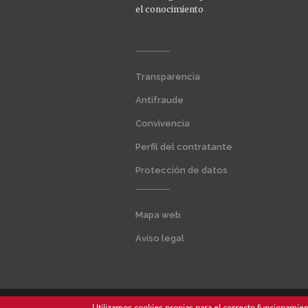
el conocimiento
Menú
Transparencia
extra
1
Antifraude
Convivencia
Perfil del contratante
Protección de datos
Menú
Mapa web
extra
2
Aviso legal
Utilizamos cookies propias para el correcto funcionamient