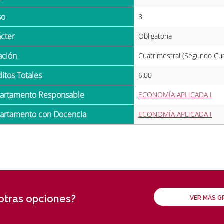
so
3
ácter
Obligatoria
ración
Cuatrimestral (Segundo Cu
ditos Totales
6.00
partamento Responsable
ECONOMÍA APLICADA I
partamento con Docencia
ECONOMÍA APLICADA I
 otras opciones?
VER MÁS 