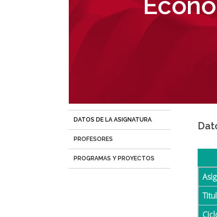
Econom
navegación
DATOS DE LA ASIGNATURA
(solapa
Dat
activa)
PROFESORES
PROGRAMAS Y PROYECTOS
Asi
Tit
Cicl