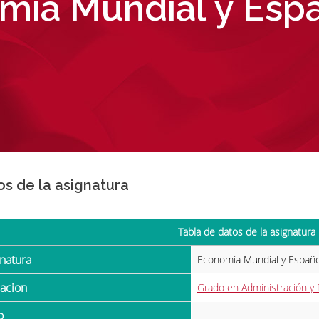
ía Mundial y Espa
os de la asignatura
Tabla de datos de la asignatura
gnatura
Economía Mundial y Español
ulacion
Grado en Administración y
o