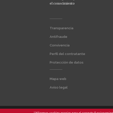
el conocimiento
Menú
Transparencia
extra
1
Antifraude
Convivencia
Perfil del contratante
Protección de datos
Menú
Mapa web
extra
2
Aviso legal
Utilizamos cookies propias para el correcto funcionamient