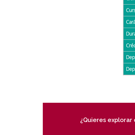
Cur
Car
Du
Cré
De
De
¿Quieres explorar