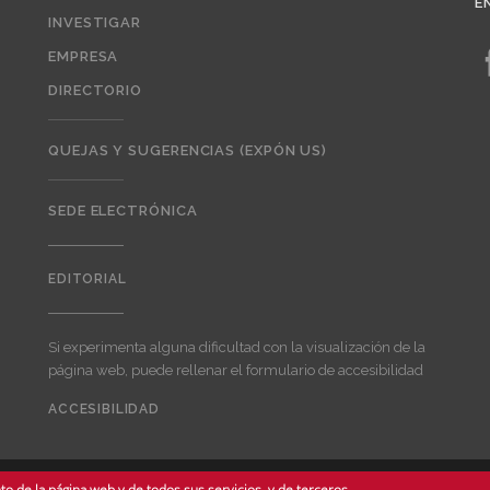
E
INVESTIGAR
EMPRESA
DIRECTORIO
QUEJAS Y SUGERENCIAS (EXPÓN US)
SEDE ELECTRÓNICA
EDITORIAL
Editorial
Si experimenta alguna dificultad con la visualización de la
página web, puede rellenar el formulario de accesibilidad
ACCESIBILIDAD
User
account
menu
o de la página web y de todos sus servicios, y de terceros