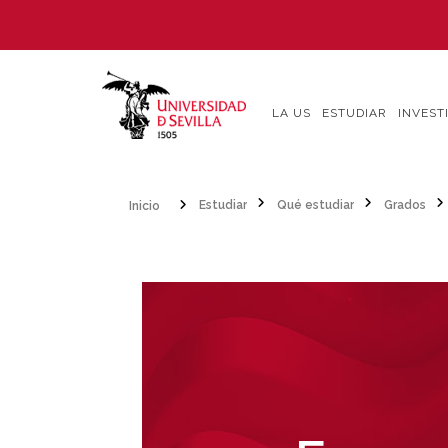
Pasar
al
contenido
principal
LA US
ESTUDIAR
INVEST
Inicio
Estudiar
Qué estudiar
Grados
Sobrescribir
enlaces
de
ayuda
a
la