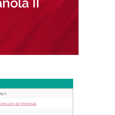
ñola II
a II
 Dirección de Empresas