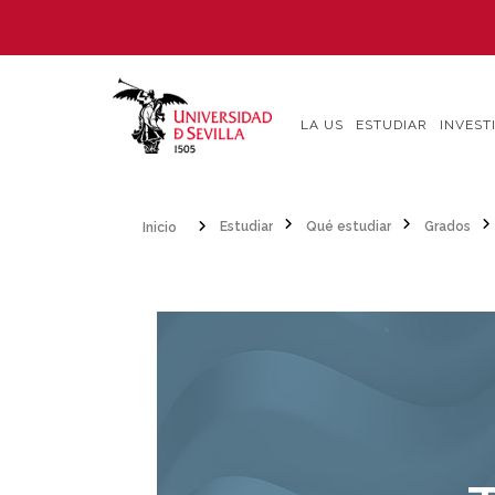
Pasar
al
contenido
principal
LA US
ESTUDIAR
INVEST
Inicio
Estudiar
Qué estudiar
Grados
Sobrescribir
enlaces
de
ayuda
a
la