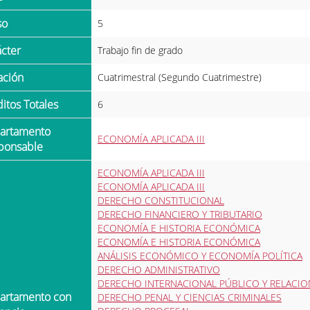
so
5
ácter
Trabajo fin de grado
ración
Cuatrimestral (Segundo Cuatrimestre)
ditos Totales
6
ECONOMÍA APLICADA III
ponsable
ECONOMÍA APLICADA III
ECONOMÍA APLICADA III
DERECHO CONSTITUCIONAL
DERECHO FINANCIERO Y TRIBUTARIO
ECONOMÍA E HISTORIA ECONÓMICA
ECONOMÍA E HISTORIA ECONÓMICA
ANÁLISIS ECONÓMICO Y ECONOMÍA POLÍTICA
DERECHO ADMINISTRATIVO
DERECHO INTERNACIONAL PÚBLICO Y RELACIO
DERECHO PENAL Y CIENCIAS CRIMINALES