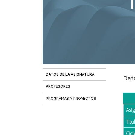
T
navegación
DATOS DE LA ASIGNATURA
(solapa
Dat
activa)
PROFESORES
PROGRAMAS Y PROYECTOS
Asi
Tit
Cicl