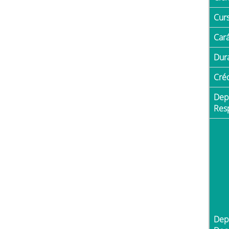
Cur
Car
Du
Cré
Departamento
Res
Departamento con