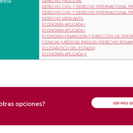
encia
DERECHO PROCESAL
DERECHO CIVIL Y DERECHO INTERNACIONAL P
DERECHO CIVIL Y DERECHO INTERNACIONAL P
DERECHO MERCANTIL
ECONOMÍA APLICADA I
ECONOMÍA APLICADA I
ECONOMÍA FINANCIERA Y DIRECCIÓN DE OPER
CIENCIAS JURÍDICAS BÁSICAS (DERECHO ROMA
ECLESIÁSTICO DEL ESTADO)
ECONOMÍA APLICADA II
 otras opciones?
VER MÁS 