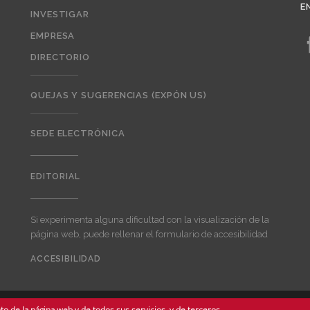
E
INVESTIGAR
EMPRESA
DIRECTORIO
QUEJAS Y SUGERENCIAS (EXPÓN US)
SEDE ELECTRÓNICA
EDITORIAL
Editorial
Si experimenta alguna dificultad con la visualización de la
página web, puede rellenar el formulario de accesibilidad
ACCESIBILIDAD
User
account
menu
o de la página web y de todos sus servicios, y de terceros