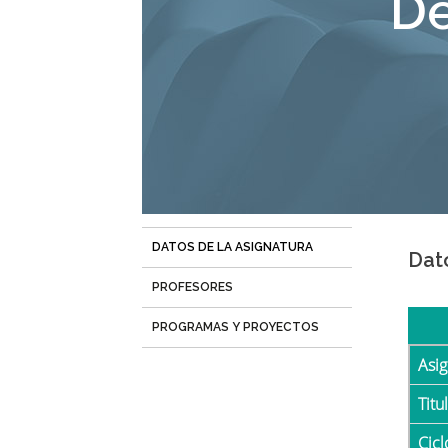
De
navegación
DATOS DE LA ASIGNATURA
(solapa
Dat
activa)
PROFESORES
PROGRAMAS Y PROYECTOS
Asi
Tit
Cicl