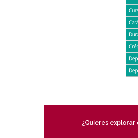
Cur
Car
Du
Cré
De
De
¿Quieres explorar