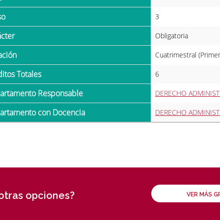
so
3
ácter
Obligatoria
ración
Cuatrimestral (Prime
ditos Totales
6
partamento Responsable
DERECHO ADMINIST
partamento con Docencia
DERECHO ADMINIST
 otras opciones?
VER MÁS 