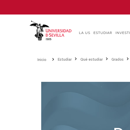
Pasar
al
contenido
principal
LA US
ESTUDIAR
INVEST
Inicio
Estudiar
Qué estudiar
Grados
Sobrescribir
enlaces
de
ayuda
a
la