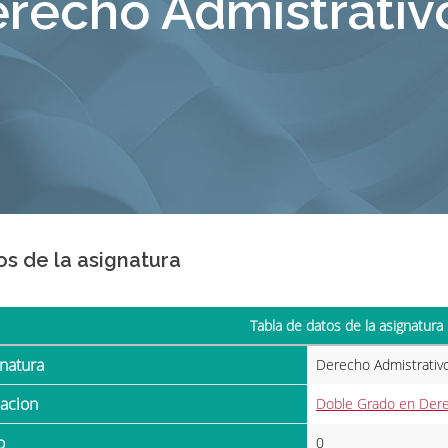
recho Admistrativo
os de la asignatura
Tabla de datos de la asignatura
gnatura
Derecho Admistrativo
ulacion
Doble Grado en Der
o
0