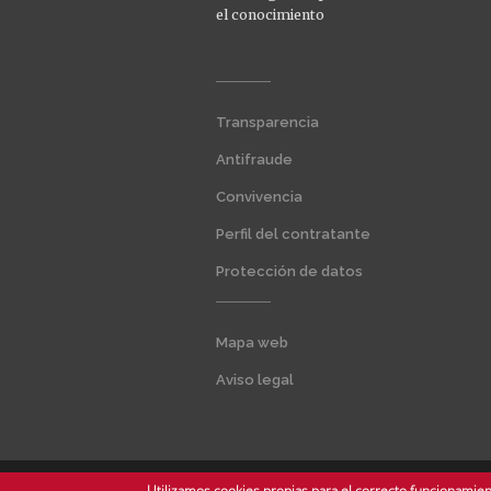
el conocimiento
Menú
Transparencia
extra
1
Antifraude
Convivencia
Perfil del contratante
Protección de datos
Menú
Mapa web
extra
2
Aviso legal
Utilizamos cookies propias para el correcto funcionamient