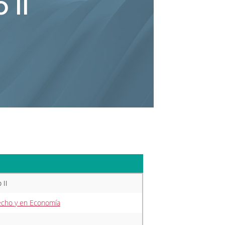
 II
 II
echo y en Economía