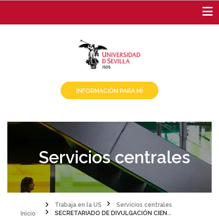
Pasar
al
contenido
principal
INFORMACIÓN PARA MÍ
Servicios centrales
Inicio
Trabaja en la US
Servicios centrales
SECRETARIADO DE DIVULGACIÓN CIENTÍFICA Y CULTURAL (UCC+I)