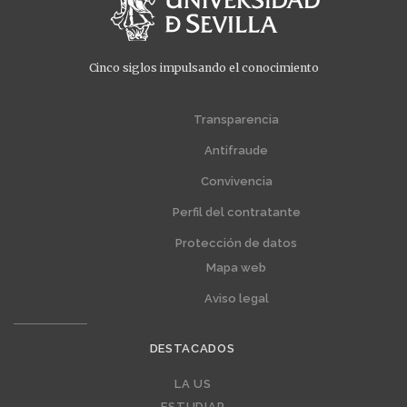
Cinco siglos impulsando el conocimiento
Menú
Menú
extra
extra
Transparencia
1
2
Antifraude
Convivencia
Perfil del contratante
Protección de datos
Mapa web
Aviso legal
DESTACADOS
Editorial
LA US
ESTUDIAR