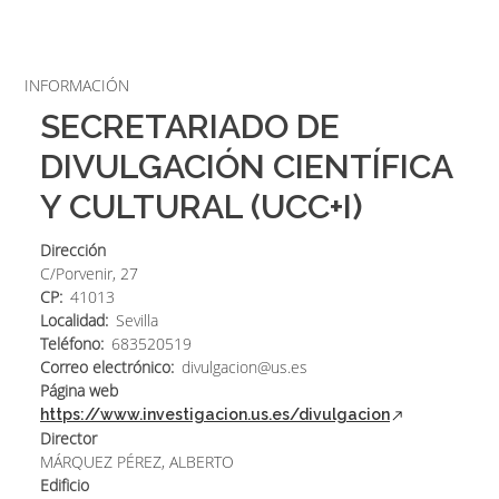
Sobrescribir
enlaces
de
INFORMACIÓN
ayuda
SECRETARIADO DE
a
DIVULGACIÓN CIENTÍFICA
la
Y CULTURAL (UCC+I)
navegación
Dirección
C/Porvenir, 27
CP
41013
Localidad
Sevilla
Teléfono
683520519
Correo electrónico
divulgacion@us.es
Página web
https://www.investigacion.us.es/divulgacion
Director
MÁRQUEZ PÉREZ, ALBERTO
Edificio