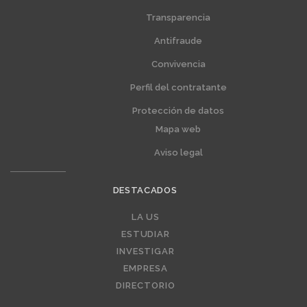
Menú
Menú
extra
extra
Transparencia
1
2
Antifraude
Convivencia
Perfil del contratante
Protección de datos
Mapa web
Aviso legal
DESTACADOS
Editorial
LA US
ESTUDIAR
INVESTIGAR
EMPRESA
DIRECTORIO