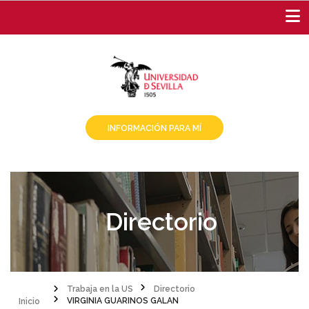
Pasar
al
contenido
principal
INFORMACIÓN PARA MÍ
Directorio
Inicio
Trabaja en la US
Directorio
VIRGINIA GUARINOS GALAN