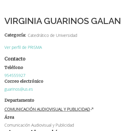
Sobrescribir
enlaces
VIRGINIA GUARINOS GALAN
de
ayuda
Categoría
Catedrático de Universidad
a
Ver perfil de PRISMA
la
Contacto
navegación
Teléfono
954555927
Correo electrónico
guarinos@us.es
Departamento
COMUNICACIÓN AUDIOVISUAL Y PUBLICIDAD
Área
Comunicación Audiovisual y Publicidad