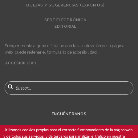
QUEJAS Y SUGERENCIAS (EXPÓN US)
SEDE ELECTRÓNICA
EDITORIAL
Si experimenta alguna dificultad con la visualización de la página
web, puede rellenar el formulario de accesibilidad
ACCESIBILIDAD
User
account
menu
Buscar
ENCUÉNTRANOS
Utilizamos cookies propias para el correcto funcionamiento de la página web
y de todos sus servicios, y de terceros para analizar el tráfico en nuestra