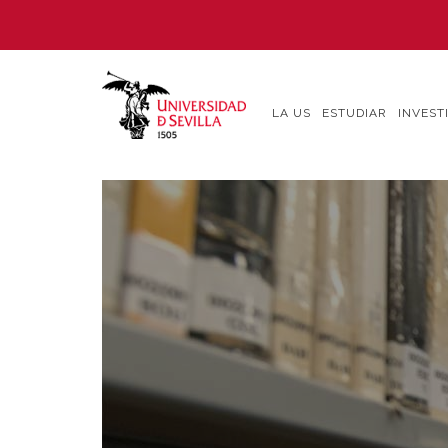
Pasar
al
contenido
principal
LA US
ESTUDIAR
INVEST