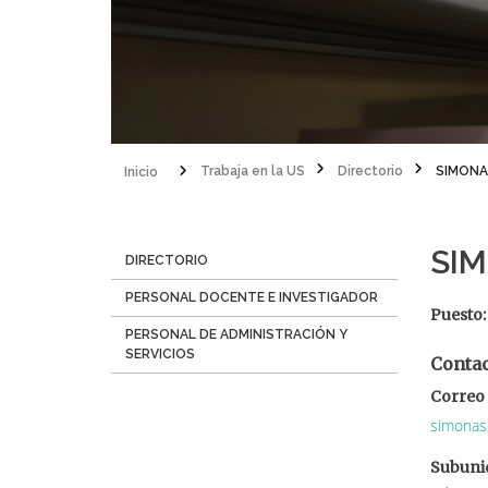
Inicio
Trabaja en la US
Directorio
SIMONA
Sobrescribir
enlaces
SI
Menú
DIRECTORIO
de
Directorio
PERSONAL DOCENTE E INVESTIGADOR
ayuda
Puesto
PERSONAL DE ADMINISTRACIÓN Y
a
SERVICIOS
Conta
la
Correo 
simonas
navegación
Subuni