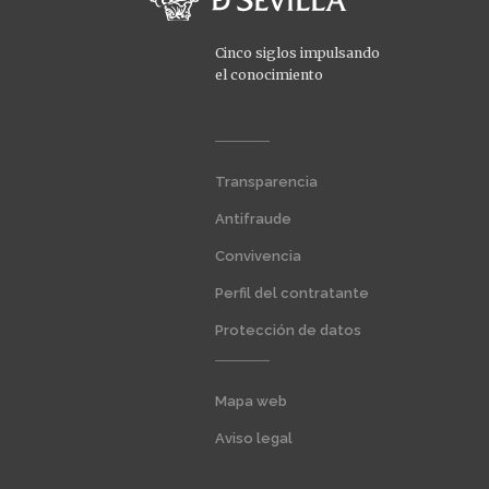
Cinco siglos impulsando
el conocimiento
Menú
Transparencia
extra
1
Antifraude
Convivencia
Perfil del contratante
Protección de datos
Menú
Mapa web
extra
2
Aviso legal