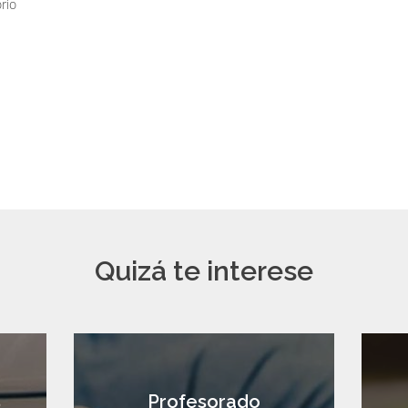
rio
Quizá te interese
s
Profesorado