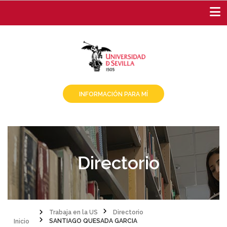
Pasar
al
contenido
principal
INFORMACIÓN PARA MÍ
Directorio
Inicio
Trabaja en la US
Directorio
SANTIAGO QUESADA GARCIA