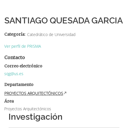
Sobrescribir
enlaces
SANTIAGO QUESADA GARCIA
de
ayuda
Categoría
Catedrático de Universidad
a
Ver perfil de PRISMA
la
Contacto
navegación
Correo electrónico
sqg@us.es
Departamento
PROYECTOS ARQUITECTÓNICOS
Área
Proyectos Arquitectónicos
Investigación