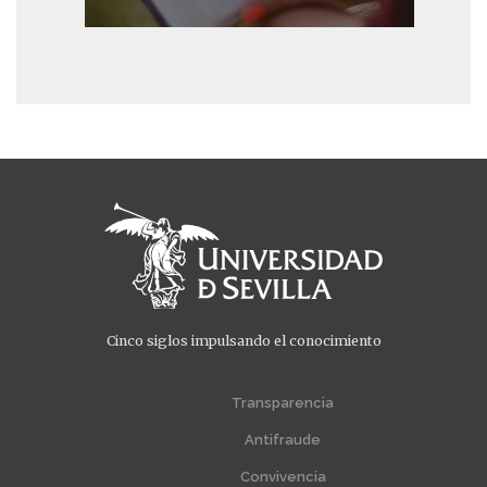
Cinco siglos impulsando el conocimiento
Menú
Menú
extra
extra
Transparencia
1
2
Antifraude
Convivencia