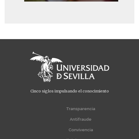
Cinco siglos impulsando el conocimiento
Menú
Menú
extra
extra
Transparencia
1
2
Antifraude
Convivencia