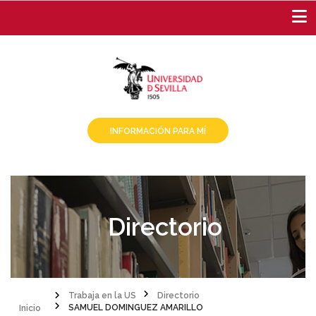
Pasar
al
contenido
principal
INFORMACIÓN PARA MÍ
Directorio
Inicio
Trabaja en la US
Directorio
SAMUEL DOMINGUEZ AMARILLO