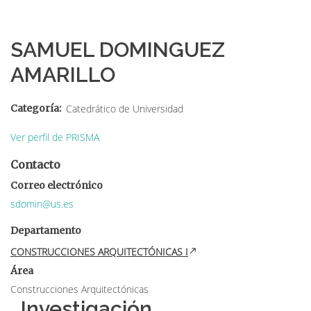
Sobrescribir
enlaces
SAMUEL DOMINGUEZ
de
AMARILLO
ayuda
a
Categoría
Catedrático de Universidad
la
Ver perfil de PRISMA
navegación
Contacto
Correo electrónico
sdomin@us.es
Departamento
CONSTRUCCIONES ARQUITECTÓNICAS I
Área
Construcciones Arquitectónicas
Investigación