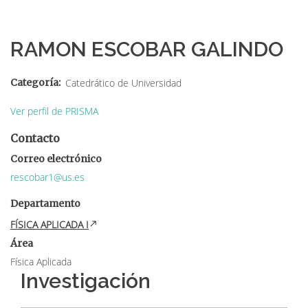
Sobrescribir
enlaces
RAMON ESCOBAR GALINDO
de
ayuda
Categoría
Catedrático de Universidad
a
Ver perfil de PRISMA
la
Contacto
navegación
Correo electrónico
rescobar1@us.es
Departamento
FÍSICA APLICADA I
Área
Física Aplicada
Investigación