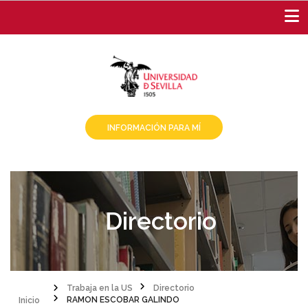
Pasar
al
contenido
principal
INFORMACIÓN PARA MÍ
Directorio
Inicio
Trabaja en la US
Directorio
RAMON ESCOBAR GALINDO