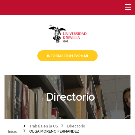
Pasar
al
contenido
principal
INFORMACIÓN PARA MÍ
Directorio
Inicio
Trabaja en la US
Directorio
OLGA MORENO FERNANDEZ