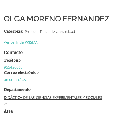
Sobrescribir
enlaces
OLGA MORENO FERNANDEZ
de
ayuda
Categoría
Profesor Titular de Universidad
a
Ver perfil de PRISMA
la
Contacto
navegación
Teléfono
955420665
Correo electrónico
omoreno@us.es
Departamento
DIDÁCTICA DE LAS CIENCIAS EXPERIMENTALES Y SOCIALES
Área