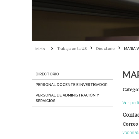
Inicio
Trabaja en la US
Directorio
MARIA 
Sobrescribir
enlaces
MAR
Menú
DIRECTORIO
de
Directorio
PERSONAL DOCENTE E INVESTIGADOR
ayuda
Catego
PERSONAL DE ADMINISTRACIÓN Y
a
SERVICIOS
Ver perf
la
Conta
navegación
Correo 
vbonilla