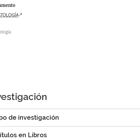
amento
ATOLOGÍA
ología
vestigación
po de investigación
ítulos en Libros