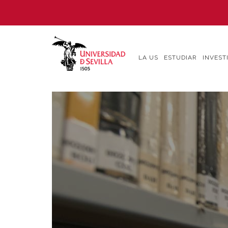
Pasar
al
contenido
principal
LA US
ESTUDIAR
INVEST