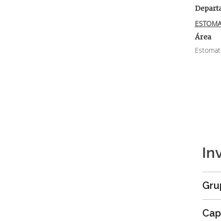
Depart
ESTOM
Área
Estomat
In
Gru
Cap