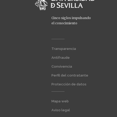
Cinco siglos impulsando
el conocimiento
Menú
Transparencia
extra
1
Antifraude
Convivencia
Perfil del contratante
Protección de datos
Menú
Mapa web
extra
2
Aviso legal