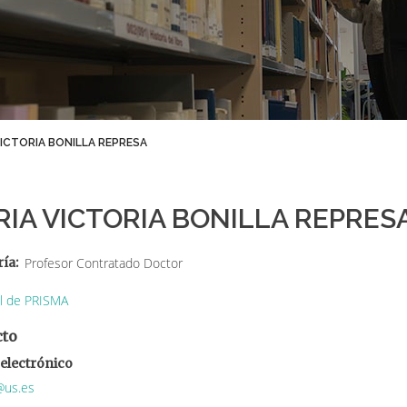
VICTORIA BONILLA REPRESA
IA VICTORIA BONILLA REPRES
ría
Profesor Contratado Doctor
il de PRISMA
cto
electrónico
@us.es