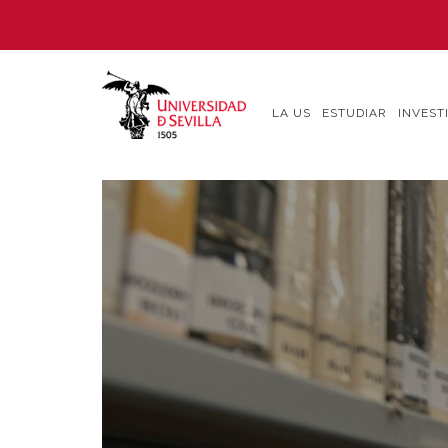
Pasar
al
contenido
principal
LA US
ESTUDIAR
INVEST