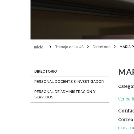
Inicio
Trabaja en la US
Directorio
MARIA 
Sobrescribir
enlaces
MA
Menú
DIRECTORIO
de
Directorio
PERSONAL DOCENTE E INVESTIGADOR
ayuda
Catego
PERSONAL DE ADMINISTRACIÓN Y
a
SERVICIOS
Ver perf
la
Conta
navegación
Correo 
mariapu