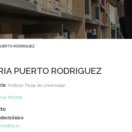
PUERTO RODRIGUEZ
RIA PUERTO RODRIGUEZ
ría
Profesor Titular de Universidad
il de PRISMA
cto
electrónico
erto@us.es