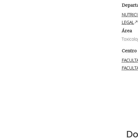
Depart
NUTRICIÓN Y BROMATOLOGÍA, TOXICOLOGÍA Y MEDICINA
LEGAL
Área
Toxicolo
Centro
FACULT
FACULT
Do