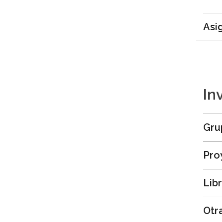
Asi
In
Gru
Pro
Lib
Otr