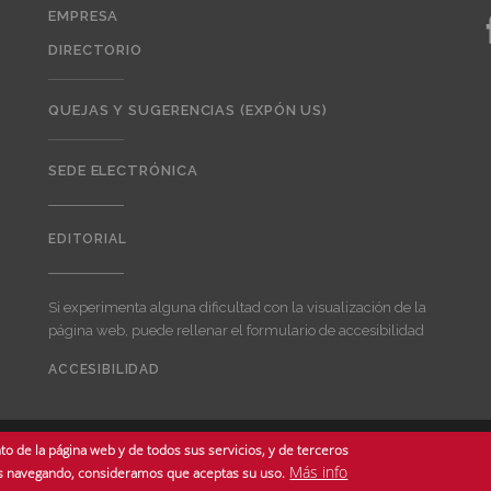
EMPRESA
DIRECTORIO
QUEJAS Y SUGERENCIAS (EXPÓN US)
SEDE ELECTRÓNICA
EDITORIAL
Editorial
Si experimenta alguna dificultad con la visualización de la
página web, puede rellenar el formulario de accesibilidad
ACCESIBILIDAD
User
account
menu
o de la página web y de todos sus servicios, y de terceros
ados -
Más info
núas navegando, consideramos que aceptas su uso.