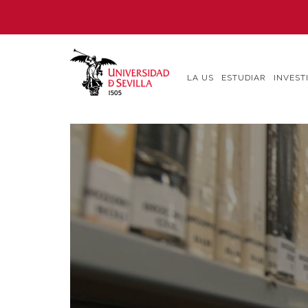
Pasar
al
contenido
principal
LA US
ESTUDIAR
INVEST