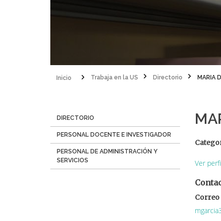
Inicio
Trabaja en la US
Directorio
MARIA 
Sobrescribir
enlaces
MAR
Menú
DIRECTORIO
de
Directorio
PERSONAL DOCENTE E INVESTIGADOR
ayuda
Catego
PERSONAL DE ADMINISTRACIÓN Y
a
SERVICIOS
Ver perf
la
Conta
navegación
Correo 
mgarcia