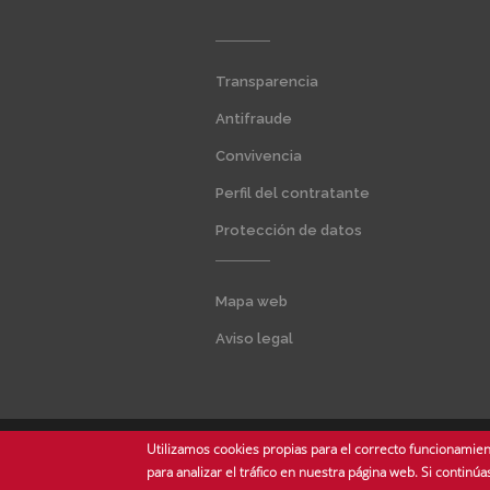
Menú
Transparencia
extra
1
Antifraude
Convivencia
Perfil del contratante
Protección de datos
Menú
Mapa web
extra
2
Aviso legal
Utilizamos cookies propias para el correcto funcionamient
© Copyright 2025 Universidad de Sevilla - Todos los derechos reserv
para analizar el tráfico en nuestra página web. Si conti