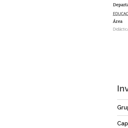
Depart
EDUCAC
Área
Didáctic
In
Gru
Cap