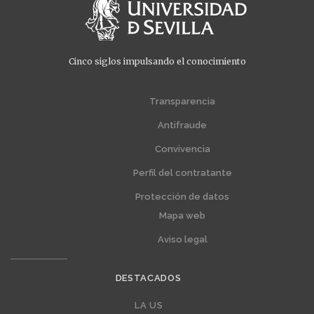
Cinco siglos impulsando el conocimiento
Menú
Menú
extra
extra
Transparencia
1
2
Antifraude
Convivencia
Perfil del contratante
Protección de datos
Mapa web
Aviso legal
DESTACADOS
Editorial
LA US