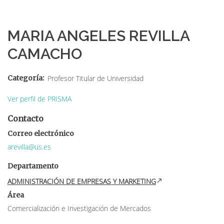
Sobrescribir
enlaces
MARIA ANGELES REVILLA
de
CAMACHO
ayuda
a
Categoría
Profesor Titular de Universidad
la
Ver perfil de PRISMA
navegación
Contacto
Correo electrónico
arevilla@us.es
Departamento
ADMINISTRACIÓN DE EMPRESAS Y MARKETING
Área
Comercialización e Investigación de Mercados