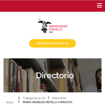
Pasar
al
contenido
principal
INFORMACIÓN PARA MÍ
Directorio
Inicio
Trabaja en la US
Directorio
MARIA ANGELES REVILLA CAMACHO