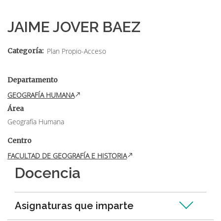
Sobrescribir
enlaces
JAIME JOVER BAEZ
de
ayuda
Categoría
Plan Propio-Acceso
a
Departamento
la
GEOGRAFÍA HUMANA
navegación
Área
Geografía Humana
Centro
FACULTAD DE GEOGRAFÍA E HISTORIA
Docencia
Asignaturas que imparte