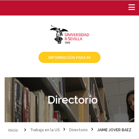
Pasar
al
contenido
principal
INFORMACIÓN PARA MÍ
Directorio
Inicio
Trabaja en la US
Directorio
JAIME JOVER BAEZ