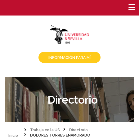
Pasar
al
contenido
principal
INFORMACIÓN PARA MÍ
Directorio
Inicio
Trabaja en la US
Directorio
DOLORES TORRES ENAMORADO