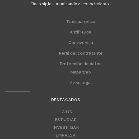
Cinco siglos impulsando el conocimiento
Menú
Menú
extra
extra
Transparencia
1
2
Antifraude
Convivencia
Perfil del contratante
Protección de datos
Mapa web
Aviso legal
DESTACADOS
Editorial
LA US
ESTUDIAR
INVESTIGAR
EMPRESA