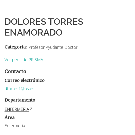
Sobrescribir
enlaces
DOLORES TORRES
de
ENAMORADO
ayuda
a
Categoría
Profesor Ayudante Doctor
la
Ver perfil de PRISMA
navegación
Contacto
Correo electrónico
dtorres1@us.es
Departamento
ENFERMERÍA
Área
Enfermería