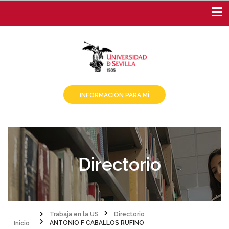
Pasar
al
contenido
principal
INFORMACIÓN PARA MÍ
Directorio
Inicio
Trabaja en la US
Directorio
ANTONIO F CABALLOS RUFINO