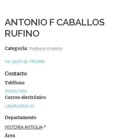
Sobrescribir
enlaces
ANTONIO F CABALLOS
de
RUFINO
ayuda
a
Categoría
Profesor Emérito
la
Ver perfil de PRISMA
navegación
Contacto
Teléfono
954551395
Correo electrónico
caballos@us.es
Departamento
HISTORIA ANTIGUA
Área