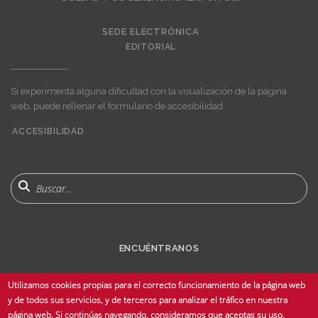
SEDE ELECTRÓNICA
EDITORIAL
Si experimenta alguna dificultad con la visualización de la página
web, puede rellenar el formulario de accesibilidad
ACCESIBILIDAD
User
account
menu
Buscar
ENCUÉNTRANOS
Utilizamos cookies propias para el correcto funcionamiento de la página web
y de todos sus servicios, y de terceros para analizar el tráfico en nuestra
página web. Si continúas navegando, consideramos que aceptas su uso.