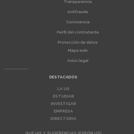
extra
extra
Transparencia
1
2
Antifraude
Convivencia
Perfil del contratante
Protección de datos
Mapa web
Aviso legal
DESTACADOS
Editorial
LA US
ESTUDIAR
INVESTIGAR
EMPRESA
DIRECTORIO
QUEJAS Y SUGERENCIAS (EXPÓN US)