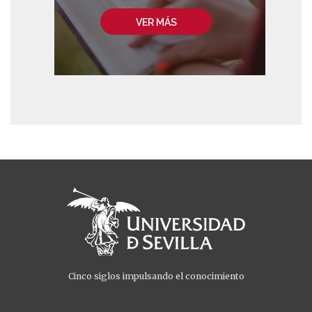
VER MÁS
Cinco siglos impulsando el conocimiento
Menú
Menú