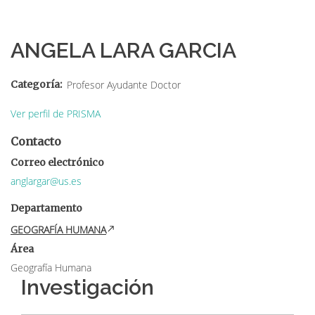
Sobrescribir
enlaces
ANGELA LARA GARCIA
de
ayuda
Categoría
Profesor Ayudante Doctor
a
Ver perfil de PRISMA
la
Contacto
navegación
Correo electrónico
anglargar@us.es
Departamento
GEOGRAFÍA HUMANA
Área
Geografía Humana
Investigación