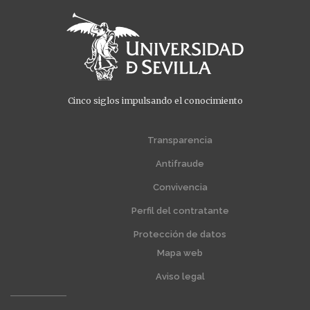
Cinco siglos impulsando el conocimiento
Menú
Menú
extra
extra
Transparencia
1
2
Antifraude
Convivencia
Perfil del contratante
Protección de datos
Mapa web
Aviso legal