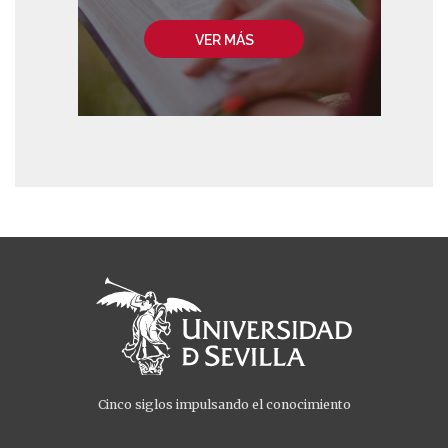
VER MÁS
Cinco siglos impulsando el conocimiento
Menú
Menú