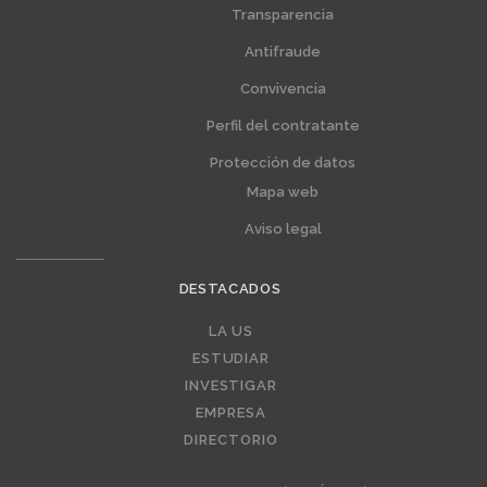
extra
extra
Transparencia
1
2
Antifraude
Convivencia
Perfil del contratante
Protección de datos
Mapa web
Aviso legal
DESTACADOS
Editorial
LA US
ESTUDIAR
INVESTIGAR
EMPRESA
DIRECTORIO