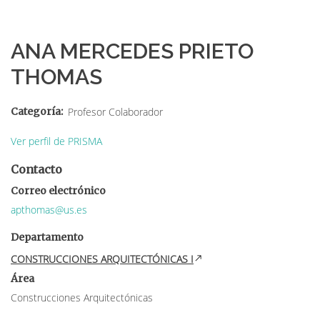
Sobrescribir
enlaces
ANA MERCEDES PRIETO
de
THOMAS
ayuda
a
Categoría
Profesor Colaborador
la
Ver perfil de PRISMA
navegación
Contacto
Correo electrónico
apthomas@us.es
Departamento
CONSTRUCCIONES ARQUITECTÓNICAS I
Área
Construcciones Arquitectónicas