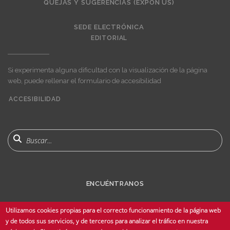
QUEJAS Y SUGERENCIAS (EXPÓN US)
SEDE ELECTRÓNICA
EDITORIAL
Si experimenta alguna dificultad con la visualización de la página
web, puede rellenar el formulario de accesibilidad
ACCESIBILIDAD
User
account
menu
Buscar
ENCUÉNTRANOS
Utilizamos cookies propias para el correcto funcionamiento de la página web
y de todos sus servicios, y de terceros para analizar el tráfico en nuestra