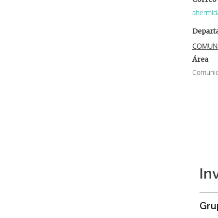
ahermid
Depart
COMUN
Área
Comunica
In
Gru