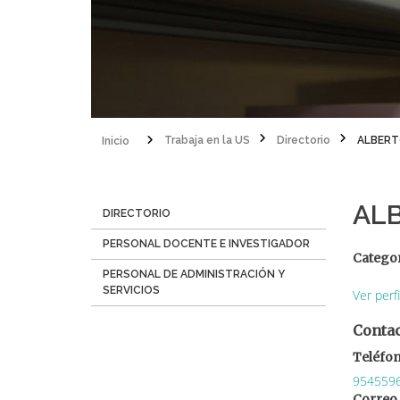
Inicio
Trabaja en la US
Directorio
ALBERT
Sobrescribir
enlaces
AL
Menú
DIRECTORIO
de
Directorio
PERSONAL DOCENTE E INVESTIGADOR
ayuda
Catego
PERSONAL DE ADMINISTRACIÓN Y
a
SERVICIOS
Ver perf
la
Conta
navegación
Teléfo
954559
Correo 