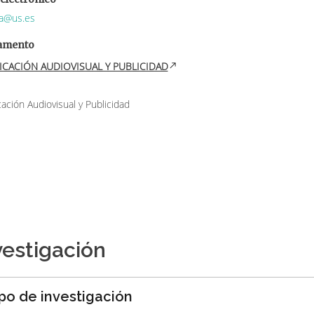
a@us.es
amento
ICACIÓN AUDIOVISUAL Y PUBLICIDAD
ción Audiovisual y Publicidad
vestigación
po de investigación