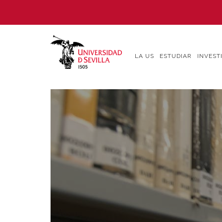
Pasar
al
contenido
principal
LA US
ESTUDIAR
INVEST