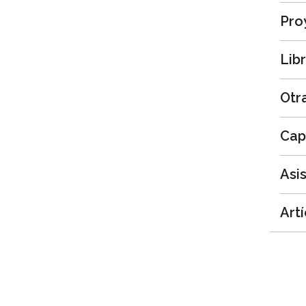
Pro
Lib
Otr
Cap
Asi
Art