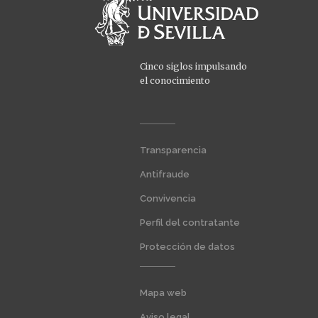
Cinco siglos impulsando
el conocimiento
Menú
Transparencia
extra
1
Antifraude
Convivencia
Perfil del contratante
Protección de datos
Menú
Mapa web
extra
2
Aviso legal