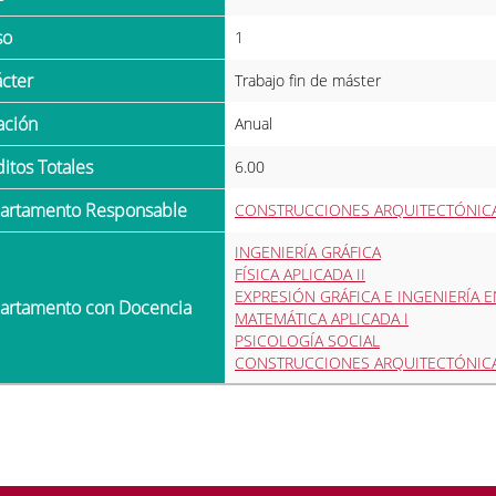
so
1
ácter
Trabajo fin de máster
ración
Anual
ditos Totales
6.00
partamento Responsable
CONSTRUCCIONES ARQUITECTÓNICA
INGENIERÍA GRÁFICA
FÍSICA APLICADA II
EXPRESIÓN GRÁFICA E INGENIERÍA E
partamento con Docencia
MATEMÁTICA APLICADA I
PSICOLOGÍA SOCIAL
CONSTRUCCIONES ARQUITECTÓNICA