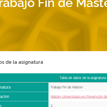
rabajo Fin de Mást
os de la asignatura
Tabla de datos de la asignatura
gnatura
Trabajo Fin de Máster
ulacion
Máster Universitario en Prevención d
o
2