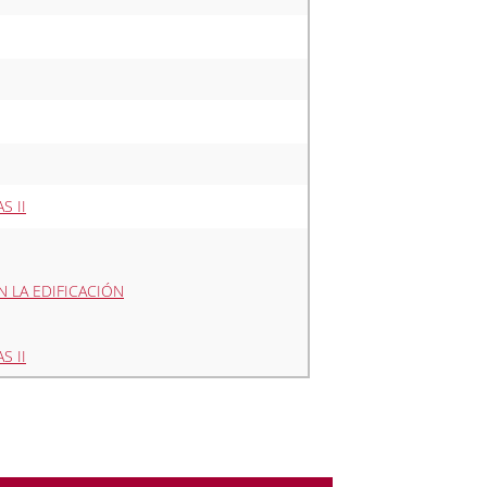
S II
N LA EDIFICACIÓN
S II