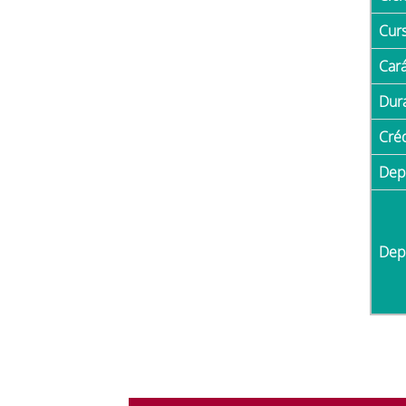
Cur
Car
Du
Cré
De
De