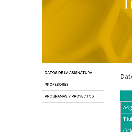
T
navegación
DATOS DE LA ASIGNATURA
(solapa
Dat
activa)
PROFESORES
PROGRAMAS Y PROYECTOS
Asi
Tit
Cicl