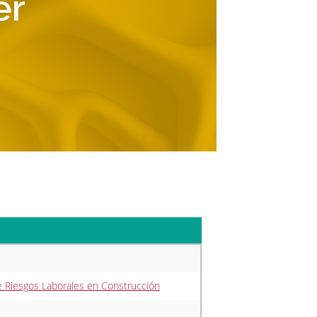
er
e Riesgos Laborales en Construcción