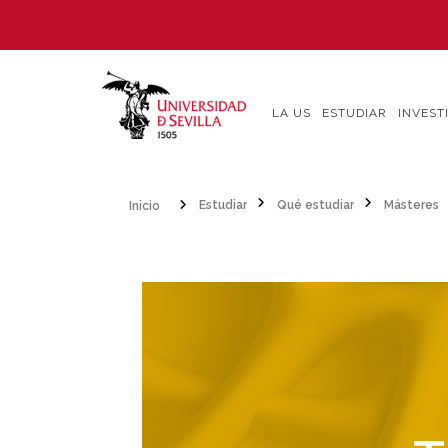
Pasar
al
contenido
principal
LA US
ESTUDIAR
INVEST
Inicio
Estudiar
Qué estudiar
Másteres
Sobrescribir
enlaces
de
ayuda
a
la