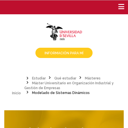
Pasar
al
contenido
principal
INFORMACIÓN PARA MÍ
Estudiar
Qué estudiar
Másteres
Máster Universitario en Organización Industrial y
Sobrescribir
Inicio
Gestión de Empresas
Modelado de Sistemas Dinámicos
enlaces
de
ayuda
a