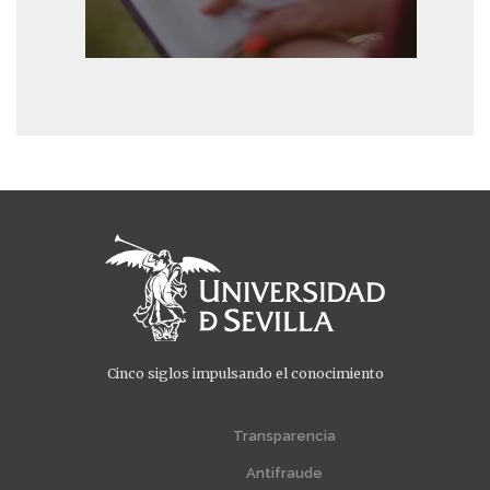
Cinco siglos impulsando el conocimiento
Menú
Menú
extra
extra
Transparencia
1
2
Antifraude