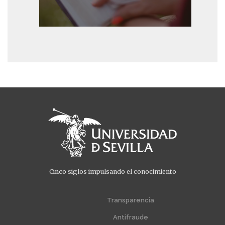
Cinco siglos impulsando el conocimiento
Menú
Menú
extra
extra
Transparencia
1
2
Antifraude