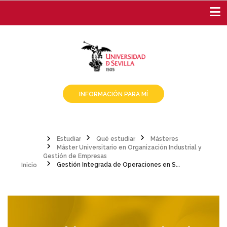
Pasar
al
contenido
principal
INFORMACIÓN PARA MÍ
Estudiar
Qué estudiar
Másteres
Máster Universitario en Organización Industrial y
Sobrescribir
Inicio
Gestión de Empresas
Gestión Integrada de Operaciones en Sistemas Productivos y de Servicios
enlaces
de
ayuda
a