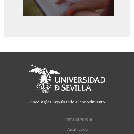
Cinco siglos impulsando el conocimiento
Menú
Menú
extra
extra
Transparencia
1
2
Antifraude