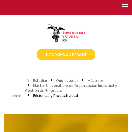
Pasar
al
contenido
principal
INFORMACIÓN PARA MÍ
Estudiar
Qué estudiar
Másteres
Máster Universitario en Organización Industrial y
Sobrescribir
Inicio
Gestión de Empresas
Eficiencia y Productividad
enlaces
de
ayuda
a