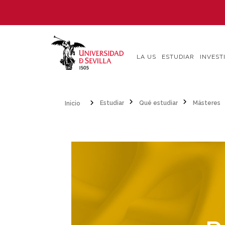
Pasar
al
contenido
principal
LA US
ESTUDIAR
INVEST
Inicio
Estudiar
Qué estudiar
Másteres
Sobrescribir
enlaces
de
ayuda
a
la