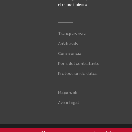
el conocimiento
Menú
Transparencia
extra
1
Antifraude
Convivencia
Perfil del contratante
Protección de datos
Menú
Mapa web
extra
2
Aviso legal