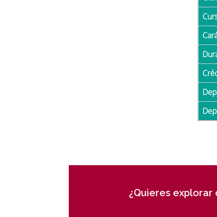
Cur
Car
Du
Cré
De
De
¿Quieres explorar