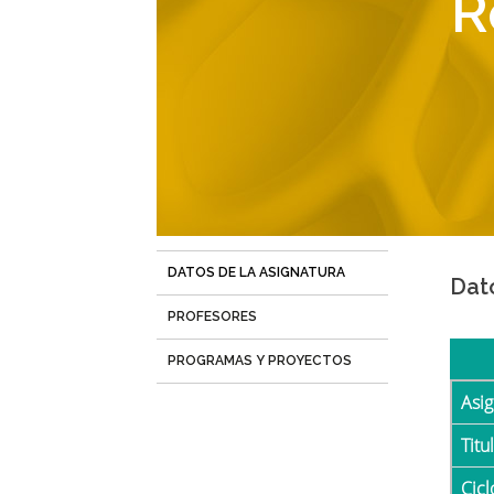
R
navegación
DATOS DE LA ASIGNATURA
(solapa
Dat
activa)
PROFESORES
PROGRAMAS Y PROYECTOS
Asi
Tit
Cicl