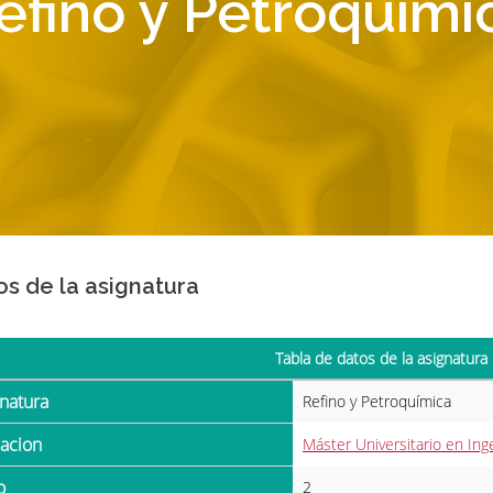
efino y Petroquími
os de la asignatura
Tabla de datos de la asignatura
gnatura
Refino y Petroquímica
ulacion
Máster Universitario en Inge
o
2