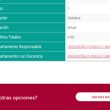
so
1
ácter
Optativa
ración
Anual
ditos Totales
4.50
partamento Responsable
INGENIERÍA QUÍMICA Y AM
partamento con Docencia
INGENIERÍA QUÍMICA Y AM
 otras opciones?
VER MÁS M