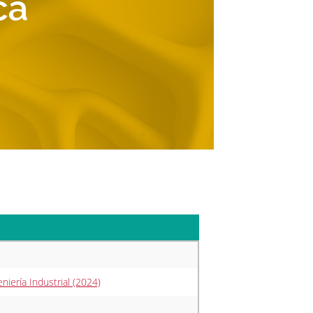
ca
niería Industrial (2024)