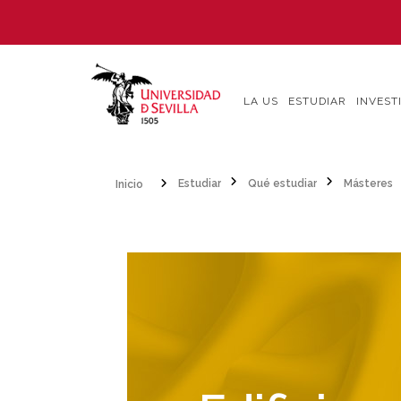
Pasar
al
contenido
principal
LA US
ESTUDIAR
INVEST
Inicio
Estudiar
Qué estudiar
Másteres
Sobrescribir
enlaces
de
ayuda
a
la