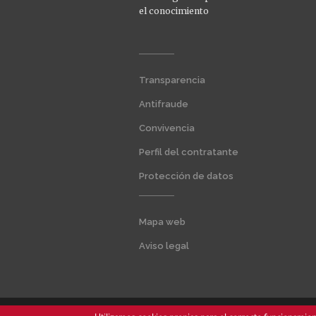
el conocimiento
Menú
Transparencia
extra
1
Antifraude
Convivencia
Perfil del contratante
Protección de datos
Menú
Mapa web
extra
2
Aviso legal