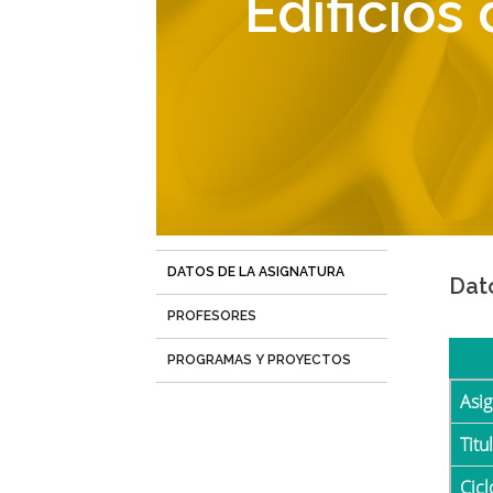
Edificios
navegación
DATOS DE LA ASIGNATURA
(solapa
Dat
activa)
PROFESORES
PROGRAMAS Y PROYECTOS
Asi
Tit
Cicl