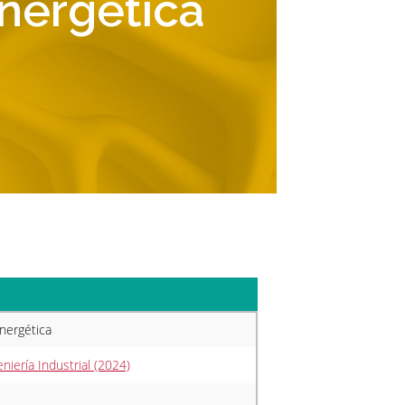
Energética
Energética
niería Industrial (2024)