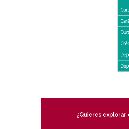
Cur
Car
Du
Cré
De
De
¿Quieres explorar