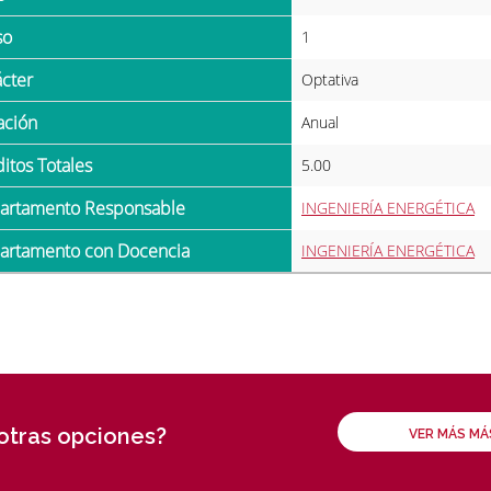
so
1
ácter
Optativa
ración
Anual
ditos Totales
5.00
partamento Responsable
INGENIERÍA ENERGÉTICA
partamento con Docencia
INGENIERÍA ENERGÉTICA
 otras opciones?
VER MÁS M