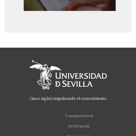
Cinco siglos impulsando el conocimiento
Menú
Menú
extra
extra
Transparencia
1
2
Antifraude