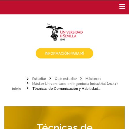
Pasar
al
contenido
principal
INFORMACIÓN PARA MÍ
Estudiar
Qué estudiar
Másteres
Inicio
Máster Universitario en Ingeniería Industrial (2024)
Sobrescribir
Técnicas de Comunicación y Habilidades Profesionales
enlaces
de
ayuda
Técnicas de
a