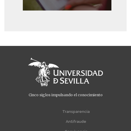
Cinco siglos impulsando el conocimiento
Menú
Menú
extra
extra
Transparencia
1
2
Antifraude