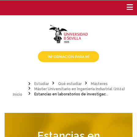
Pasar
al
contenido
principal
INFORMACIÓN PARA MÍ
Estudiar
Qué estudiar
Másteres
Inicio
Máster Universitario en Ingeniería Industrial (2024)
Sobrescribir
Estancias en laboratorios de investigación (10)
enlaces
de
ayuda
Estancias en
a