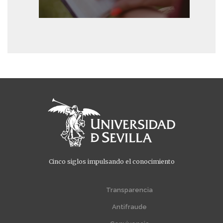
Cinco siglos impulsando el conocimiento
Menú
Menú
extra
extra
Transparencia
1
2
Antifraude