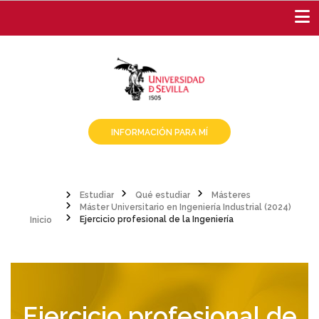
Pasar
al
contenido
principal
INFORMACIÓN PARA MÍ
Estudiar
Qué estudiar
Másteres
Inicio
Máster Universitario en Ingeniería Industrial (2024)
Sobrescribir
Ejercicio profesional de la Ingeniería
enlaces
de
ayuda
Ejercicio profesional de
a