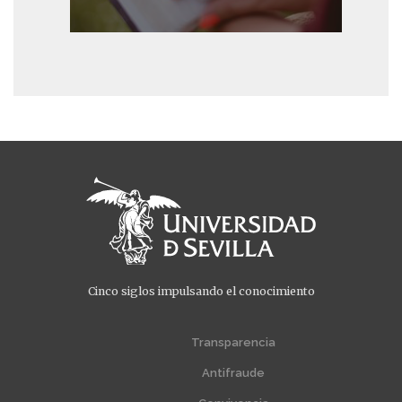
Cinco siglos impulsando el conocimiento
Menú
Menú
extra
extra
Transparencia
1
2
Antifraude