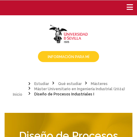
Pasar
al
contenido
principal
INFORMACIÓN PARA MÍ
Estudiar
Qué estudiar
Másteres
Inicio
Máster Universitario en Ingeniería Industrial (2024)
Sobrescribir
Diseño de Procesos Industriales I
enlaces
de
ayuda
Diseño de Procesos
a