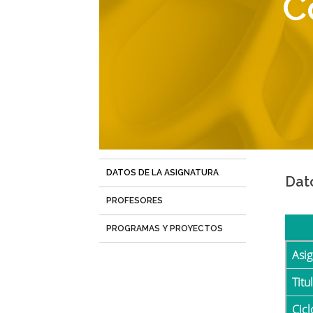
C
navegación
DATOS DE LA ASIGNATURA
(solapa
Dat
activa)
PROFESORES
PROGRAMAS Y PROYECTOS
Asi
Tit
Cicl