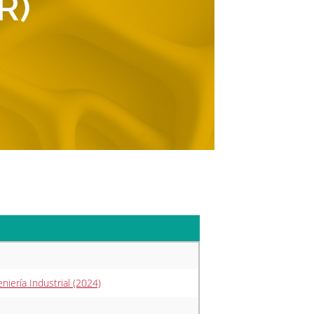
R)
niería Industrial (2024)