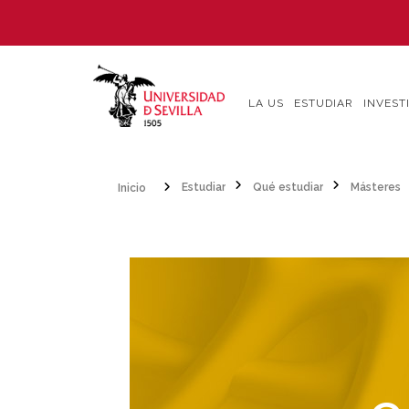
Pasar
al
contenido
principal
LA US
ESTUDIAR
INVEST
Inicio
Estudiar
Qué estudiar
Másteres
Sobrescribir
enlaces
de
ayuda
a
la