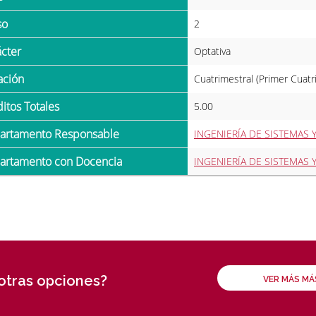
so
2
ácter
Optativa
ración
Cuatrimestral (Primer Cuatr
ditos Totales
5.00
partamento Responsable
INGENIERÍA DE SISTEMAS 
partamento con Docencia
INGENIERÍA DE SISTEMAS 
 otras opciones?
VER MÁS M