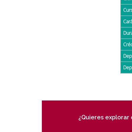
Cur
Car
Du
Cré
De
De
¿Quieres explorar