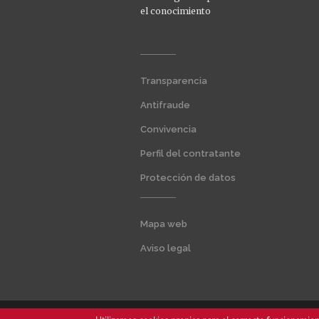
el conocimiento
Menú
Transparencia
extra
1
Antifraude
Convivencia
Perfil del contratante
Protección de datos
Menú
Mapa web
extra
2
Aviso legal