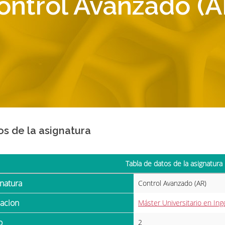
ontrol Avanzado (A
os de la asignatura
Tabla de datos de la asignatura
gnatura
Control Avanzado (AR)
ulacion
Máster Universitario en Inge
o
2