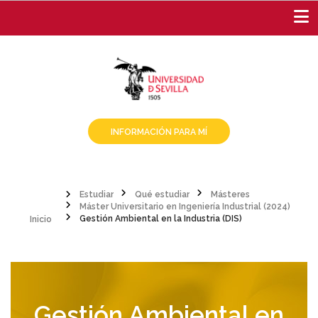
Pasar
al
contenido
principal
INFORMACIÓN PARA MÍ
Estudiar
Qué estudiar
Másteres
Inicio
Máster Universitario en Ingeniería Industrial (2024)
Sobrescribir
Gestión Ambiental en la Industria (DIS)
enlaces
de
ayuda
Gestión Ambiental en
a