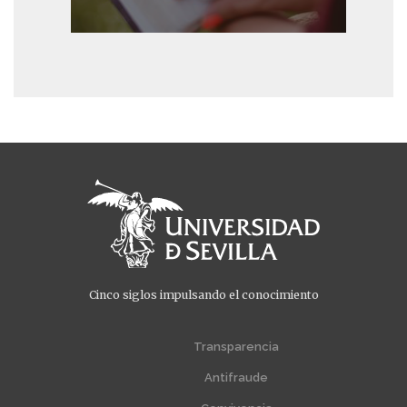
Cinco siglos impulsando el conocimiento
Menú
Menú
extra
extra
Transparencia
1
2
Antifraude