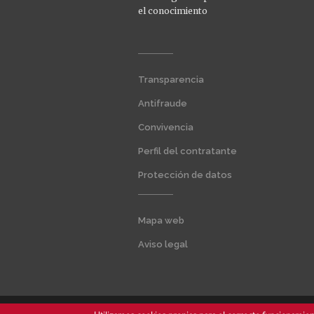
el conocimiento
Menú
Transparencia
extra
1
Antifraude
Convivencia
Perfil del contratante
Protección de datos
Menú
Mapa web
extra
2
Aviso legal