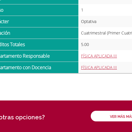
so
1
ácter
Optativa
ración
Cuatrimestral (Primer Cuatr
ditos Totales
5.00
partamento Responsable
FÍSICA APLICADA III
partamento con Docencia
FÍSICA APLICADA III
 otras opciones?
VER MÁS M