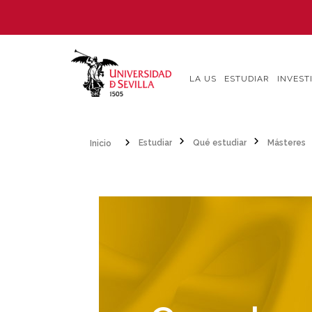
Pasar
al
contenido
principal
LA US
ESTUDIAR
INVEST
Inicio
Estudiar
Qué estudiar
Másteres
Sobrescribir
enlaces
de
ayuda
a
la