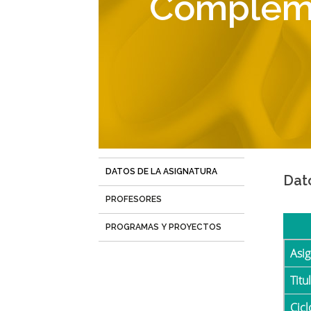
Compleme
navegación
DATOS DE LA ASIGNATURA
(solapa
Dat
activa)
PROFESORES
PROGRAMAS Y PROYECTOS
Asi
Tit
Cicl