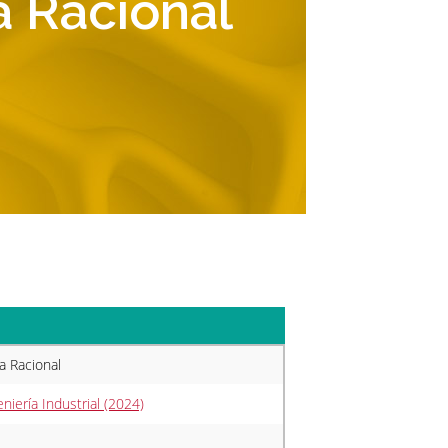
 Racional
 Racional
niería Industrial (2024)