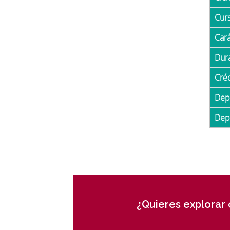
Cur
Car
Du
Cré
De
De
¿Quieres explorar