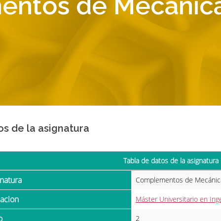
ntos de Mecánica
os de la asignatura
Tabla de datos de la asignatura
gnatura
Complementos de Mecánica
ulacion
Máster Universitario en Inge
o
2