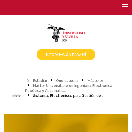
Pasar
al
contenido
principal
INFORMACIÓN PARA MÍ
Estudiar
Qué estudiar
Másteres
Máster Universitario en Ingeniería Electrónica,
Sobrescribir
Inicio
Robótica y Automática
Sistemas Electrónicos para Gestión de Energías Renovables
enlaces
de
ayuda
a