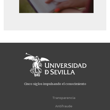
Cinco siglos impulsando el conocimiento
Menú
Menú
extra
extra
Transparencia
1
2
Antifraude