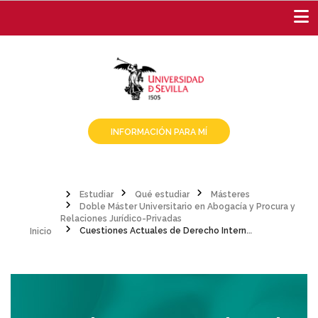
Pasar
al
contenido
principal
INFORMACIÓN PARA MÍ
Estudiar
Qué estudiar
Másteres
Doble Máster Universitario en Abogacía y Procura y
Sobrescribir
Inicio
Relaciones Jurídico-Privadas
Cuestiones Actuales de Derecho Internacional Privado
enlaces
de
ayuda
a