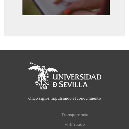
Cinco siglos impulsando el conocimiento
Menú
Menú
extra
extra
Transparencia
1
2
Antifraude